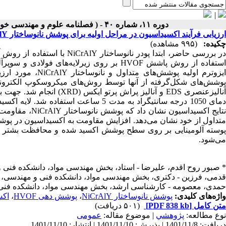
|
دوره ۱۱، شماره ۴۰ - ( فصلنامه علوم و مهندسی خوردگی( سال دوازدهم ـ تابستان ۱۴۰۰ ،) ۱۴۰۰ )
ارزیابی فرآیند اکسیداسیون در مراحل اولیه برای پوشش نانوساختار NiCrAlY اعمال شده به روش پاشش HVOF
چکیده:
(۹۹۵ مشاهده)
در بررسی حاضر، ابتدا پودر نا
ایزوترم اولیه پوش
آنالیزعنصری EDS و آنالیز 
نتایج اکسیداسیو
پوسته آلومینایی بر روی سطح پوشش اکسید شده و محافظت بشتر این
می‌شود.
* صبور روح اقدم، علیرضا - استاد، بخش مهندسی مواد، دانشکده فنی و
قدمی، فرزین - دکتری، بخش مهندسی مواد، دانشکده فنی و مهندسی، د
حمدی، معصومه - کارشناسی ارشد، بخش مهندسی مواد، دانشکده فنی و
واژه‌های کلیدی:
پوشش‌ نانوساختار NiCrAlY
،
پوشش دهی HVOF
،
اکس
متن کامل
[PDF 838 kb]
(۵۰۱ دریافت)
نوع مطالعه:
پژوهشي
| موضوع مقاله:
عمومى
دریافت: 1401/11/8 | پذیرش: 1401/11/10 | انتشار: 1401/11/10