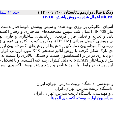
جلد ۱۱ شماره ۴۰ صفحات ۷۶-۶۵
نوساختار NiCrAlY با استفاده از روش آسیای مکانیکی پرانرژی تهیه شده و سپس پوشش نانوساختار بدس
استفاده از روش پاشش HVOF بر روی زیرلایه‌های فولادی و سوپرآلیاژ IN-738، اعمال شد. سپس مشخصه‌های ساختاری و رفتا
ش‌های متداول و نانوساختار NiCrAlY، مورد ارزیابی و تجزیه و تحلیل قرار گرفت. ارزیابی‌های ساختاری و فاز
پراش پرتو ‌ایکس (XRD) انجام شد. جهت بررسی اکسیداسیون دمابالای پوشش‌ها از روش‌های اکسیداسیون ا
دمای 1050 درجه سانتیگراد به مدت 5 ساعت استفاده شد. لایه اکسیدی نازک شکل گرفته با روش آنالیز 
ن نشان داد که پوشش نانوساختار NiCrAlY، مقاومت و پایداری در برابر اکسیداسیون همدما و سیکلی بالاتری را نس
متداول از خود نشان می‌دهد. افزایش مقاومت به اکسیداسیون در پوشش نانوساختار NiCrAlY به دلیل کنترل رشد لایه اکسیدی 
 پوسته در رابطه با نفوذ عناصر و رشد بیشتر پوسته اکسیدی نسبت
 مهندسی، دانشگاه تربیت مدرس، تهران، ایران
انشگاه تربیت مدرس، تهران، ایران
 مهندسی، دانشگاه تربیت مدرس، تهران، ایران
یداسیون اولیه
،
پوسته اکسیدی آلومینا