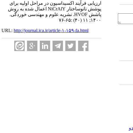
ارزیابی فرآیند اکسیداسیون در مراحل اولیه برای
پوشش نانوساختار NiCrAlY اعمال شده به روش
پاشش HVOF. نشریه علوم و مهندسی خوردگی.
۱۴۰۰; ۱۱ (۴۰) :۶۵-۷۶
URL:
http://journal.ica.ir/article-۱-۱۵۹-fa.html
و