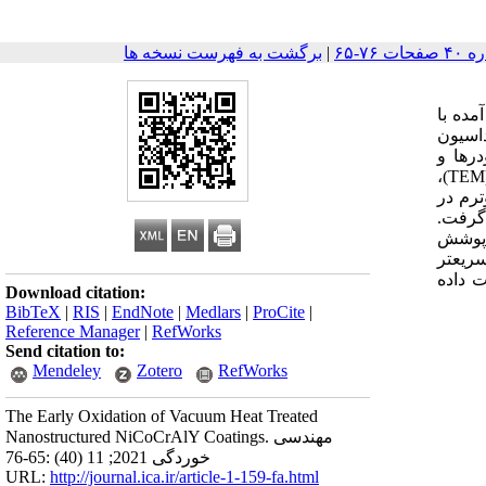
|
برگشت به فهرست نسخه ها
ت آمده با
ر اکسیداسیون
ی پودرها و
پوشش‌های شکل‌گرفته از آنها توسط روش‌های میکروسکوپ الکترونی روبشی گسیل میدانی (FESEM)، میکروسکوپ الکترونی عبوری (TEM)،
یزوترم در
سطحی XPS مورد ارزیابی قرار گرفت.
بت به پوشش
و با تشکیل سریعتر
 داده
Download citation:
BibTeX
|
RIS
|
EndNote
|
Medlars
|
ProCite
|
Reference Manager
|
RefWorks
Send citation to:
Mendeley
Zotero
RefWorks
The Early Oxidation of Vacuum Heat Treated
Nanostructured NiCoCrAlY Coatings. مهندسی
خوردگی 2021; 11 (40) :65-76
URL:
http://journal.ica.ir/article-1-159-fa.html