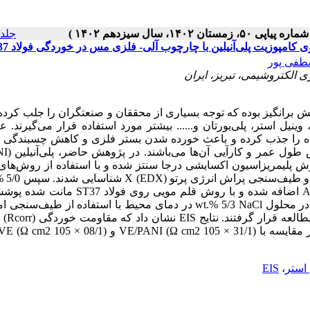
جلد ۱۳ شماره ۵۰ صفحات ۸
طفی پور
 الکتروشیمی، تبریز، ایران
ش برانگیز بوده که توجه بسیاری از محققان و صنعتگران را جلب کرد
ل استر، پلی‌یورتان و...... بیشتر مورد استفاده قرار می‌گیرند. ع
نده را جذب کرده و باعث خورده شدن بستر فلزی و کاهش چسبندگی
آلی - فلزی مس (Cu-MOF) با استفاده از روش پلیمریزاسیون اکسایشی درجا سنتز شده و با استفاده از روش
PANI و PANI-Cu-MOF به رزین وینیل استر (VE) بر پایه بیس فنول A اضافه شده و با روش قلم ‌موی
شدند. عملکرد حفاظتی پوشش‌های تهیه شده در خوردگی فولاد ST37 در محلول wt.% 5/3 NaCl در دمای محیط با استفاده از
الکتروشیمیایی (EIS) و پل
 استر
،
EIS