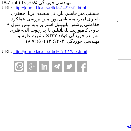
مهندسی خوردگی 2024; 13 (50) :7-18
URL:
http://journal.ica.ir/article-1-219-fa.html
حسینی میر قاسم، یاردانی سفیدی پریا، جعفری
بلغاری امیر، مصطفی پور امیر. بررسی عملکرد
حفاظتی پوشش پلیوینیل استر بر پایه بیس فنول A
حاوی کامپوزیت پلی‌آنیلین با چارچوب‌ آلی- فلزی
مس در خوردگی فولاد ST۳۷. نشریه علوم و
مهندسی خوردگی. ۱۴۰۲; ۱۳ (۵۰) :۷-۱۸
URL:
http://journal.ica.ir/article-۱-۲۱۹-fa.html
و