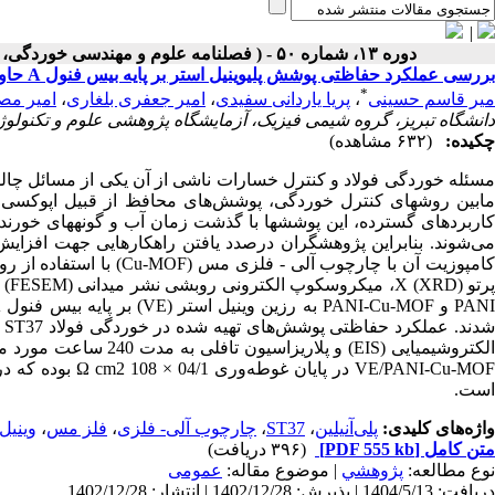
|
دوره ۱۳، شماره ۵۰ - ( فصلنامه علوم و مهندسی خوردگی، شماره پیاپی ۵۰، زمستان ۱۴۰۲، سال سیزدهم ۱۴۰۲ )
بررسی عملکرد حفاظتی پوشش پلیوینیل استر بر پایه بیس فنول A حاوی کامپوزیت پلی‌آنیلین با چارچوب‌ آلی- فلزی مس در خوردگی فولاد ST37
*
میر قاسم حسینی
،
پریا یاردانی سفیدی
،
امیر جعفری بلغاری
،
امیر مص
دانشگاه تبریز، گروه شیمی فیزیک، آزمایشگاه پژوهشی علوم و تکنولوژی
چکیده:
(۶۳۲ مشاهده)
مسئله خوردگی فولاد و کنترل خسارات ناشی از آن یکی از مسائل چال
مابین روشهای کنترل خوردگی، پوشش‌های محافظ از قبیل اپوکسی، وینی
کاربردهای گسترده، این پوششها با گذشت زمان آب و گونههای خور
کامپوزیت‌ آن با چارچوب‌ 
است.
واژه‌های کلیدی:
پلی‌آنیلین
،
ST37
،
چارچوب آلی- فلزی
،
فلز مس
،
وینیل
متن کامل
[PDF 555 kb]
(۳۹۶ دریافت)
نوع مطالعه:
پژوهشي
| موضوع مقاله:
عمومى
دریافت: 1404/5/13 | پذیرش: 1402/12/28 | انتشار: 1402/12/28