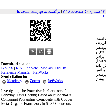
۱-۷
|
برگشت به فهرست نسخه ها
ه است.
لی‌رغم
 پوشش
می‌شوند. بنابراین پژوهشگران درصدد یافتن راهکارهایی جهت افزایش طول عمر و کارآیی آن‌ها می‌باشند. در پژوهش حاضر، پلی‌آنیلین (PANI) و
‌های پراش
پرتو X (XRD)، میکروسکوپ الکترونی روبشی نشر میدانی (FESEM) و طیف‌سنجی پراش انرژی پرتو X (EDX) شناسایی شدند. سپس wt.% 5/0 از
Download citation:
ی روی فولاد ST37 مانت شده پوشش داده
BibTeX
|
RIS
|
EndNote
|
Medlars
|
ProCite
|
 طیف‌سنجی امپدانس
Reference Manager
|
RefWorks
اریزاسیون تافلی به مدت 240 ساعت مورد مطالعه قرار گرفتند. نتایج EIS نشان داد که مقاومت خوردگی (Rcorr) پوشش
Send citation to:
VE/PANI-Cu-MOF در پایان غوطه‌وری Ω cm2 108 × 04/1 بوده که در مقایسه با VE/PANI (Ω cm2 105 × 31/1) و VE (Ω cm2 105 × 08/1) بیشتر
Mendeley
Zotero
RefWorks
Investigating the Protective Performance of
Polyvinyl Ester Coating Based on Bisphenol A
Containing Polyaniline Composite with Copper
Metal-Organic Framework in ST37 Corrosion.