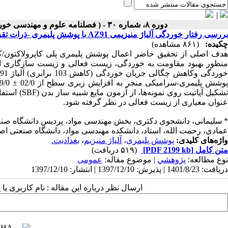
|
دوره ۸، شماره ۳۰ - ( فصلنامه علوم و مهندسی خوردگی، شماره پیاپی ۳۰، زمستان ۱۳۹۷ ۱۳۹۷ )
بررسی رفتار خوردگی آلیاژ منیزیمی AZ91 با پوشش پلیمری -ذرات تقویت کننده بغدادیت جهت کاربرد به عنوان کاشتنی استخوانی
چکیده:
(۸۶۱ مشاهده)
منظور بهبود مقاومت به خوردگی، زیست فعالی و زیست سازگاری این 
تشکیل آپاتی
عنوان معیاری از زیست فعالی در نظر گرفته شود.
* سلیمانی، دانشجوی دکتری، بخش مهندسی مواد، پردیس دانشگاه صنعت
عمادی، رحمت الله، استاد، دانشکده مهندسی مواد، دانشگاه صنعتی اصف
واژه‌های کلیدی:
پوشش پلیمری
،
آلیاژ منیزیم
،
بغدادیت.
متن کامل
[PDF 2199 kb]
(۵۱۹ دریافت)
نوع مطالعه:
پژوهشي
| موضوع مقاله:
عمومى
دریافت: 1401/8/23 | پذیرش: 1397/12/10 | انتشار: 1397/12/10
ارسال نظر درباره این مقاله : نام کاربری ی