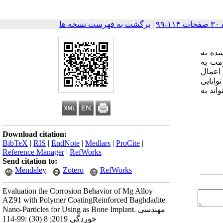
|
برگشت به فهرست نسخه ها
-1% بغدادیت به روش غوطه‌وری بر روی آلیاژ AZ91 آندایز شده به
مت به
مچنین اعمال
ر ارزیابی توانایی
می‌تواند به
Download citation:
BibTeX
|
RIS
|
EndNote
|
Medlars
|
ProCite
|
Reference Manager
|
RefWorks
Send citation to:
Mendeley
Zotero
RefWorks
Evaluation the Corrosion Behavior of Mg Alloy
AZ91 with Polymer CoatingReinforced Baghdadite
Nano-Particles for Using as Bone Implant. مهندسی
خوردگی 2019; 8 (30) :99-114