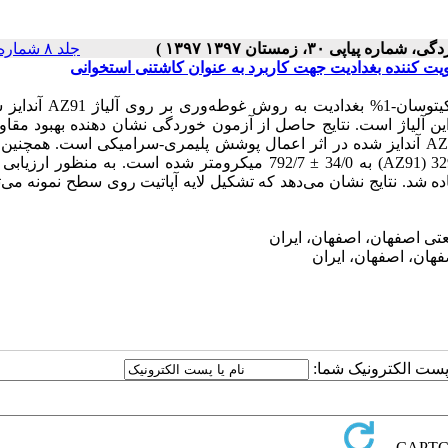
جلد ۸ شماره ۳۰ صفحات ۱۱۴-۹۹
هدف اصلی از تحقیق حاضر اعمال پوشش پلیمری پلی کاپرولاکتون/کیتوسان
آلیاژ است. نتایج حاصل از آزمون خوردگی نشان دهنده بهبود مقاو
خوردگی وکاهش چگالی جریان خوردگی (کاهش 103 برابری) آلیاژ AZ91 آندایز شده در اثر اعمال پوشش پلیمری-سرامیکی است. ه
پوشش پلیمری-سرامیکی منجر به افزایش زبری سطح از 02/0 ± 329/0 (AZ91) به 34/0 ± 792/7 میکرومتر شده است. به منظو
ت روی نمونه‌ها، از آزمون مایع شبیه ساز بدن (SBF) استفاده شد. نتایج نشان می‌دهد که تشکیل لایه آپاتیت روی سطح نمونه 
ی اصفهان، اصفهان، ایران
هان، اصفهان، ایران
ا پست الکترونیک شما: